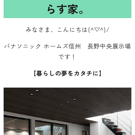
らす家。
佐久平ハウジングパーク
イベント&NEWS
みなさま、こんにちは(^▽^)/
モデルハウスTOPICS
パナソニック ホームズ信州 長野中央展示場
長野中央ハウジングパーク
です！
上田ハウジングパーク
【
暮らしの夢をカタチに】
佐久平ハウジングパーク
家づくりお役立ちコラム