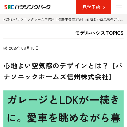
見学予約
HOME
›
パナソニックホームズ信州［長野中央展示場］
›
心地よい空気感のデザインとは？【パナソニックホームズ信州株式会社】
TOP
モデルハウスTOPICS
展示場を選ぶ
2025年08月18日
長野中央ハウジングパーク
心地よい空気感のデザインとは？【パ
上田ハウジングパーク
ナソニックホームズ信州株式会社】
佐久平ハウジングパーク
デザインから選ぶ
ガレージとLDKが一続き
長野中央ハウジングパーク
に。愛車を眺めながら暮
上田ハウジングパーク