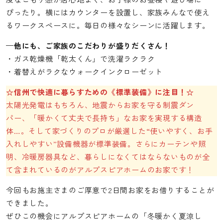
ぴったり。横にはカウンターを設置し、家族みんなで使え
るワークスペースに。毎日の様々なシーンに活躍します。
—他にも、ご家族のこだわりが盛りだくさん！
・ガス乾燥機「乾太くん」で洗濯ラクラク
・着替えがラクなウォークインクローゼット
☆信州で快適に暮らすための《標準装備》に注目！☆
太陽光発電はもちろん、地震からお家を守る制震ダン
パー、「暖かくて丈夫で長持ち」なお家を実現する構造
体…。そして家づくりのプロが厳選した“使いやすく、お手
入れしやすい”設備機器が標準装備。さらにカーテンや照
明、冷暖房器具など、暮らしになくてはならないものが全
て含まれているのがアルプスピアホームのお家です！
今回もお施主さまのご厚意で2日間お家をお借りすることが
できました。
ぜひこの機会にアルプスピアホームの「冬暖かく夏涼し