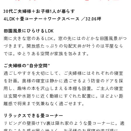
30代ご夫婦様＋お子様1人が暮らす
4LDK＋畳コーナー＋ワークスペース ／32.06坪
田園風景にひらけるLDK
南に大きな窓のあるLDK。窓の先にはのどかな田園風景がつ
づきます。開放感たっぷりの勾配天井が叶うのは平屋なら
では。ゆとりある空間が家族を包みます。
ご夫婦様の”自分空間”
過ごしやすさを大切にして、ご夫婦様にはそれぞれの寝室
を計画。奥様の寝室は静かに過ごせるよう防音のドアを採
用し、趣味の本を沢山しまえる本棚も設置。ご主人の寝室
は玄関や水廻りに近く動線にすぐれた配置に。ほどよい距
離感で将来まで気兼ねなく過ごせます。
リラックスできる畳コーナー
リビングの壁掛けTV裏は隠れ家のような畳コーナーに。適
度なこもり感が居心地よく、お子様のお昼寝や遊び場に