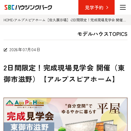
見学予約
HOME
›
アルプスピアホーム［佐久展示場］
›
2日間限定！完成現場見学会 開催（東御市滋野）【アルプスピアホーム】
TOP
モデルハウスTOPICS
展示場を選ぶ
2026年07月04日
長野中央ハウジングパーク
2日間限定！完成現場見学会 開催（東
上田ハウジングパーク
御市滋野）【アルプスピアホーム】
佐久平ハウジングパーク
デザインから選ぶ
長野中央ハウジングパーク
上田ハウジングパーク