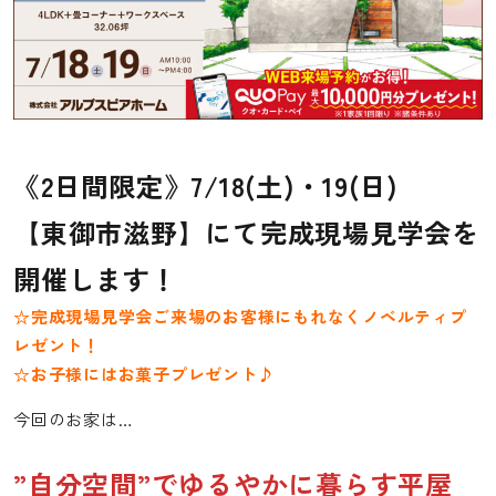
佐久平ハウジングパーク
イベント&NEWS
モデルハウスTOPICS
長野中央ハウジングパーク
《2日間限定》
7/18(土)・19(日)
【東御市滋野】にて完成現場見学会を
上田ハウジングパーク
開催します！
佐久平ハウジングパーク
☆完成現場見学会ご来場のお客様にもれなくノベルティプ
家づくりお役立ちコラム
レゼント！
☆お子様にはお菓子プレゼント♪
今回のお家は…
”自分空間”でゆるやかに暮らす平屋