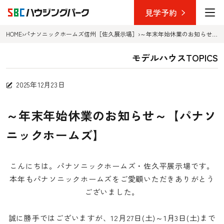
見学予約
HOME
›
パナソニックホームズ信州［佐久展示場］
›
～年末年始休業のお知らせ～【パナソニックホームズ】
TOP
モデルハウスTOPICS
展示場を選ぶ
2025年12月23日
長野中央ハウジングパーク
～年末年始休業のお知らせ～【パナソ
上田ハウジングパーク
ニックホームズ】
佐久平ハウジングパーク
こんにちは。パナソニックホームズ・佐久平展示場です。
デザインから選ぶ
本年もパナソニックホームズをご愛顧いただきありがとう
長野中央ハウジングパーク
ございました。
上田ハウジングパーク
誠に勝手ではございますが、12月27日(土)～1月3日(土)まで