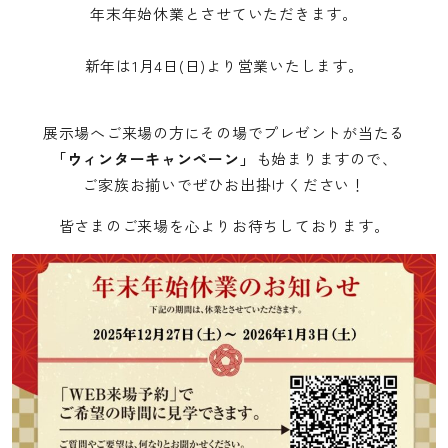
年末年始休業とさせていただきます。
佐久平ハウジングパーク
イベント&NEWS
新年は1月4日(日)より営業いたします。
モデルハウスTOPICS
展示場へご来場の方にその場でプレゼントが当たる
長野中央ハウジングパーク
「ウィンターキャンペーン」
も始まりますので、
ご家族お揃いでぜひお出掛けください！
上田ハウジングパーク
皆さまのご来場を心よりお待ちしております。
佐久平ハウジングパーク
家づくりお役立ちコラム